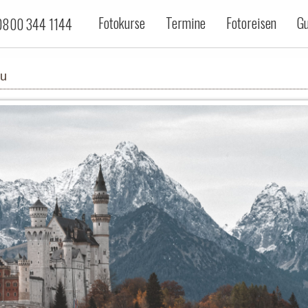
Fotokurse
Termine
Fotoreisen
Gu
800 344 1144
äu