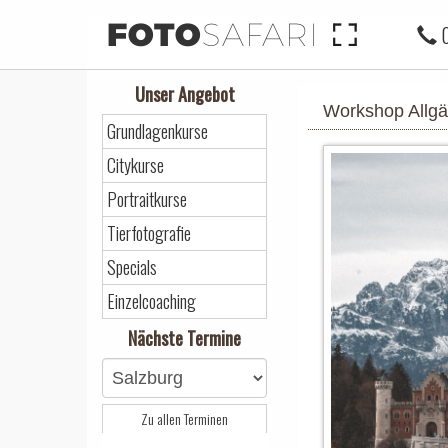
FOTO
SAFARI
0
Unser Angebot
Workshop Allg
Grundlagenkurse
Citykurse
Portraitkurse
Tierfotografie
Specials
Einzelcoaching
Nächste Termine
Zu allen Terminen