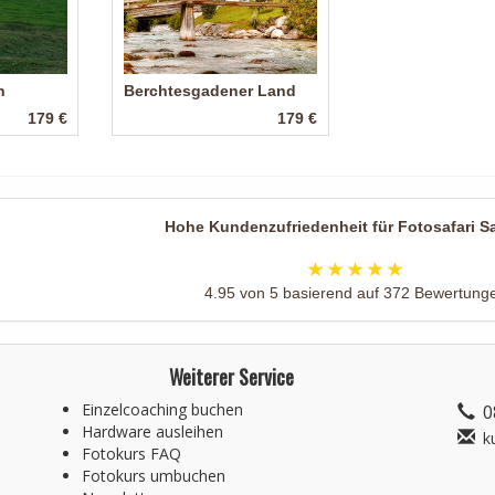
n
Berchtesgadener Land
179 €
179 €
Hohe Kundenzufriedenheit für
Fotosafari S
4.95
von
5
basierend auf
372
Bewertung
Weiterer Service
Einzelcoaching buchen
0
Hardware ausleihen
k
e
Fotokurs FAQ
Fotokurs umbuchen